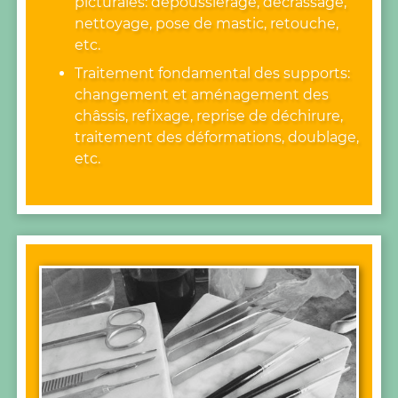
picturales: dépoussiérage, décrassage,
nettoyage, pose de mastic, retouche,
etc.
Traitement fondamental des supports:
changement et aménagement des
châssis, refixage, reprise de déchirure,
traitement des déformations, doublage,
etc.