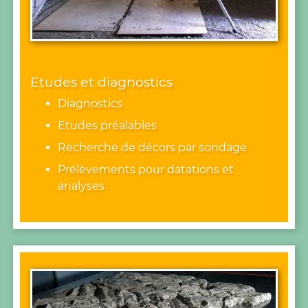
Etudes et diagnostics
Diagnostics
Etudes préalables
Recherche de décors par sondage
Prélèvements pour datations et
analyses