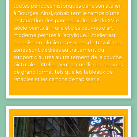
toutes périodes historiques dans son atelier
à Bourges. Ainsi, cohabitent le temps d’une
restauration des panneaux de bois du XVIe
siècle peints à l’huile et des oeuvres d’art
moderne peintes à l’acrylique. L’Atelier est
organisé en plusieurs espaces de travail. Des
zones sont dédiées au traitement du
support d’autres au traitement de la couche
picturale. L’Atelier peut accueillir des oeuvres
de grand format tels que les tableaux de
retables et les cartons de tapisserie.